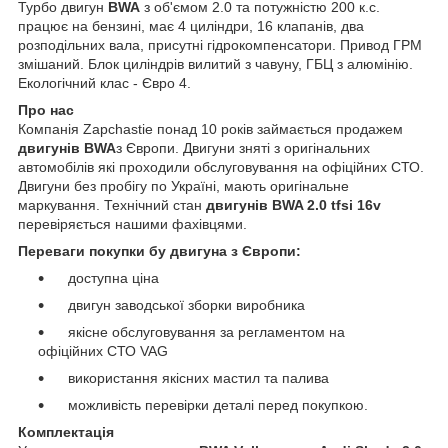
Турбо двигун
BWA
з об'ємом 2.0 та потужністю 200 к.с.
працює на бензині, має 4 циліндри, 16 клапанів, два
розподільних вала, присутні гідрокомпенсатори. Привод ГРМ
змішаний. Блок циліндрів вилитий з чавуну, ГБЦ з алюмінію.
Екологічний клас - Євро 4.
Про нас
Компанія Zapchastie понад 10 років займається продажем
двигунів BWA
з Європи. Двигуни зняті з оригінальних
автомобілів які проходили обслуговування на офіційних СТО.
Двигуни без пробігу по Україні, мають оригінальне
маркування. Технічний стан
двигунів BWA 2.0 tfsi 16v
перевіряється нашими фахівцями.
Переваги покупки бу двигуна з Європи:
доступна ціна
двигун заводської зборки виробника
якісне обслуговування за регламентом на
офіційних СТО VAG
використання якісних мастил та палива
можливість перевірки деталі перед покупкою.
Комплектація