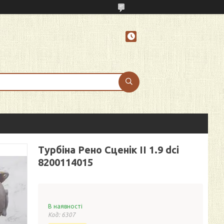
Турбіна Рено Сценік II 1.9 dci
8200114015
В наявності
Код:
6307