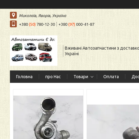
Миколаїв, Яворів, Україна
+380
(50)
780-12-30
+380
(97)
000-41-87
Вживані Автозапчастини з доставк
Україні
Головна
про Нас
Товари
Оплата
Дос