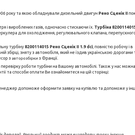
 2006 року та якою обладнували дизельний двигун
Рено Сценік II
пок
ря і вироблених газів, одночасно стискаючи їх.
Турбіна 820011401
теркулера для охолодження, регулювального клапана, перепускног
льну турбіну
8200114015 Рено Сценік II
1.9 dci
,
повністю робочу і в
ній збірці, зняту з автомобіля, який не їздив українською дорогами 
есор з
з Франції.
авторозбірки
а перевірку роботи турбіни на Вашому автомобілі. Також у нас можн
ії та способи оплати Ви ознайомитеся на цій сторінці:
аш менеджер допоможе оформити заявку на купівлю
та допоможе у ін
іх деталей. Реальний продукт може виглядати трохи інакше.