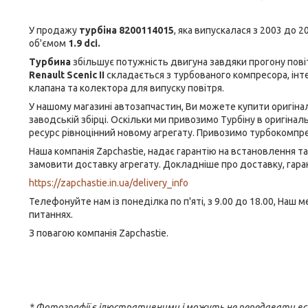
У продажу
турбіна 8200114015
, яка випускалася з 2003 до
об'ємом
1.9 dci.
Турбина
збільшує потужність двигуна завдяки прогону повіт
Renault Scenic II
складається з турбованого компресора, ін
клапана та колектора для випуску повітря.
У нашому магазині автозапчастин, Ви можете купити оригіна
заводській збірці. Оскільки ми
привозимо
Турбіну в оригіналь
ресурс
рівноцінний новому агрегату
. Привозимо турбокомпр
Наша компанія Zapchastie, надає гарантію на встановлення т
замовити доставку агрегату. Докладніше про доставку, гарант
https://zapchastie.in.ua/delivery_info
Телефонуйте нам із понеділка по п'яті, з 9.00 до 18.00, Н
питаннях.
З повагою компанія Zapchastie.
* Фотографії є ілюстративними і можуть не передавати вс