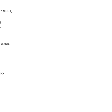
оління,
5
о
та має
а
ших