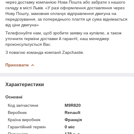
через доставку компанією Нова Пошта або забрати з нашого
складу в місті Львів. «У разі оформлення доставляння через
Нову Пошту, замовник оплачує відправлення двигуна на
передозування, за попереднього плаття ця сума віднімається
від ціни двигуна»
Телефонуйте нам, щоб зробити заявку на купівлю, а також
уточнити терміни доставки й гарантії, наш менеджер
проконсультується Вас.
З повагою команда компанії Zapchastie.
Приховати
Характеристики
Основні
Код запчастини
M9R820
Виробник
Renault
Країна виробник
Франція
Гарантійний термін
0 міс
Потужність
178 к. с.