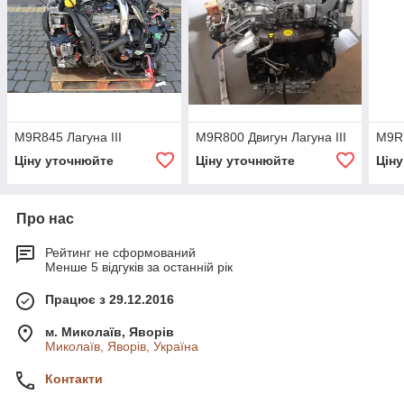
M9R845 Лагуна III
M9R800 Двигун Лагуна III
M9R7
Ціну уточнюйте
Ціну уточнюйте
Цін
Про нас
Рейтинг не сформований
Менше 5 відгуків за останній рік
Працює з 29.12.2016
м. Миколаїв, Яворів
Миколаїв, Яворів, Україна
Контакти