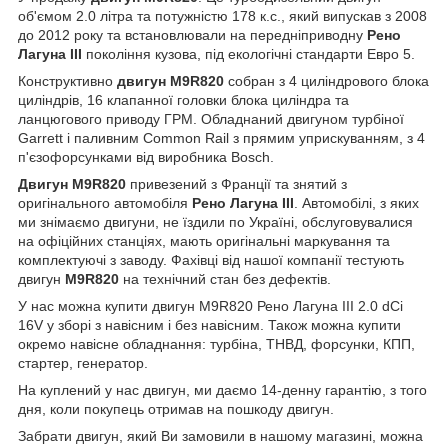
об'ємом 2.0 літра та потужністю 178 к.с., який випускав з 2008
до 2012 року та встановлювали на передніприводну
Рено
Лагуна III
покоління кузова, під екологічні стандарти Евро 5.
Конструктивно
двигун M9R820
собран
з 4 циліндрового блока
циліндрів, 16 клапанної головки блока циліндра та
ланцюгового приводу ГРМ. Обладнаний двигуном турбіної
Garrett і паливним Common Rail з прямим уприскуванням, з 4
п'єзофорсунками від виробника Bosch.
Двигун M9R820
привезений з Франції та знятий з
оригінального автомобіля
Рено Лагуна III
. Автомобілі, з яких
ми знімаємо двигуни, не їздили по Україні, обслуговувалися
на офіційних станціях, мають оригінальні маркування та
комплектуючі з заводу. Фахівці від нашої компанії тестують
двигун
M9R820
на технічний стан без дефектів.
У нас можна купити двигун M9R820 Рено Лагуна III 2.0 dCi
16V у зборі з навісним і без навісним. Також можна купити
окремо навісне обладнання: турбіна, ТНВД, форсунки, КПП,
стартер, генератор.
На куплений у нас двигун, ми даємо 14-денну гарантію, з того
дня, коли покупець отримав на пошкоду двигун.
Забрати двигун, який Ви замовили в нашому магазині, можна