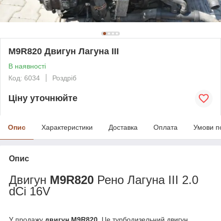
M9R820 Двигун Лагуна III
В наявності
Код: 6034
Роздріб
Ціну уточнюйте
Опис
Характеристики
Доставка
Оплата
Умови п
Опис
Двигун
M9R820
Рено Лагуна III 2.0
dCi 16V
У продажу
двигун M9R820
.
Це турбодизельний двигун