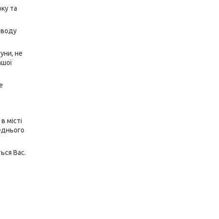
оку та
иводу
гуни, не
ашої
е
в місті
реднього
ься Вас.