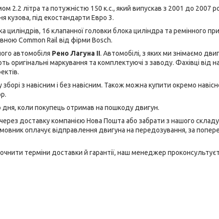
 2.2 літра та потужністю 150 к.с., який випускав з 2001 до 2007 р
ня кузова, під екостандарти Евро 3.
ка циліндрів, 16 клапанної головки блока циліндра та ремінного пр
вною Common Rail від фірми Bosch.
ного автомобіля
Рено Лагуна II
. Автомобілі, з яких ми знімаємо дви
ють оригінальні маркування та комплектуючі з заводу. Фахівці від н
ектів.
у зборі з навісним і без навісним. Також можна купити окремо навісн
р.
го дня, коли покупець отримав на пошкоду двигун.
через доставку компанією Нова Пошта або забрати з нашого складу 
амовник оплачує відправлення двигуна на передозування, за попе
точнити терміни доставки й гарантії, наш менеджер проконсультуєт