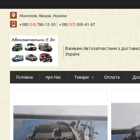
Миколаїв, Яворів, Україна
+380
(50)
780-12-30
+380
(97)
000-41-87
Вживані Автозапчастини з доставк
Україні
Головна
про Нас
Товари
Оплата
Дос