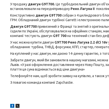
У продажу
двигун G9T700.
Це турбодизельний двигун об'ємом
встановлювали на передніприводну
Рено Лагуна II
поколін
Конструктивно
двигун G9T700
собран
з 4 циліндрового бло
ГРМ. Обладнаний двигун турбіної Garrett і електронною пали
Двигун G9T700
привезений з Франції та знятий з оригіналь
їздили по Україні, обслуговувалися на офіційних станціях, ма
компанії тестують двигун
G9T 700
на технічний стан без деф
У нас можна купити двигун
G9T700 Рено Лагуна 2.2 dCi 16v
обладнання: турбіна, ТНВД, форсунки, КПП, стартер, генерато
На куплений у нас двигун, ми даємо 14-денну гарантію, з то
Забрати двигун, який Ви замовили в нашому магазині, можна 
Львів. «У разі оформлення доставляння через Нову Пошту, з
плаття ця сума віднімається від ціни двигуна»
Телефонуйте нам, щоб зробити заявку на купівлю, а також у
З повагою команда компанії Zapchastie.