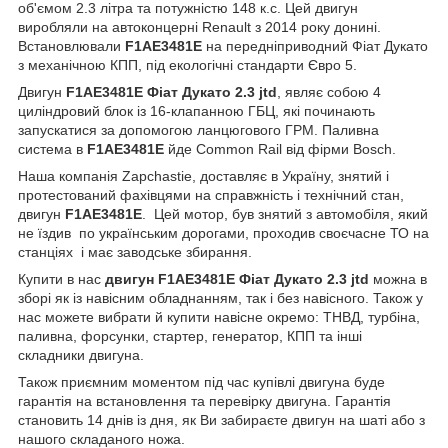
об'ємом 2.3 літра та потужністю 148 к.с. Цей двигун
виробляли на автоконцерні Renault з 2014 року донині.
Встановлювали
F1AE3481E
на передніприводний Фіат Дукато
з механічною КПП, під екологічні стандарти Євро 5.
Двигун
F1AE3481E
Ф
іат Дукато 2.3 jtd
, являє собою 4
циліндровий блок із 16-клапанною ГБЦ, які починають
запускатися за допомогою ланцюгового ГРМ. Паливна
система в
F1AE3481E
йде Common Rail від фірми Bosch.
Наша компанія Zapchastie, доставляє в Україну, знятий і
протестований фахівцями на справжність і технічний стан,
двигун
F1AE3481E
. Цей мотор, був знятий з автомобіля, який
не їздив по українським дорогами, проходив своєчасне ТО на
станціях і має заводське збирання.
Купити в нас
двигун F1AE3481E
Ф
іат Дукато 2.3 jtd
можна в
зборі як із навісним обладнанням, так і без навісного. Також у
нас можете вибрати й купити навісне окремо: ТНВД, турбіна,
паливна, форсунки, стартер, генератор, КПП та інші
складники двигуна.
Також приємним моментом під час купівлі двигуна буде
гарантія на встановлення та перевірку двигуна. Гарантія
становить 14 днів із дня, як Ви забираєте двигун на шаті або з
нашого складаного ножа.