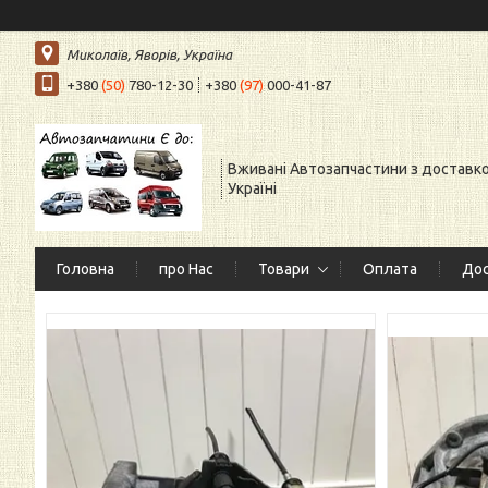
Миколаїв, Яворів, Україна
+380
(50)
780-12-30
+380
(97)
000-41-87
Вживані Автозапчастини з доставк
Україні
Головна
про Нас
Товари
Оплата
Дос