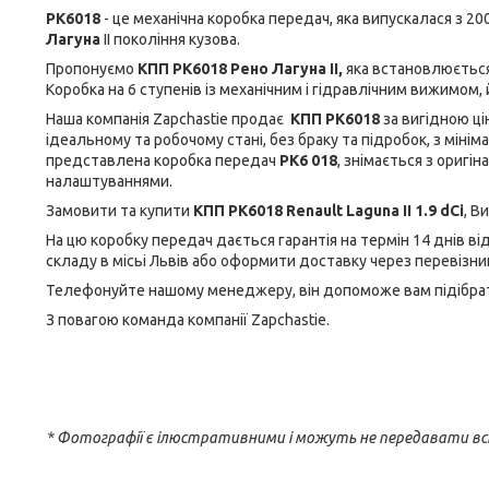
PK6018
- це механічна коробка передач, яка випускалася з 
Лагуна
II покоління кузова.
Пропонуємо
КПП PK6018 Рено Лагуна II,
яка встановлюється 
Коробка на 6 ступенів із механічним і гідравлічним вижимом
Наша компанія Zapchastie продає
КПП
PK6018
за вигідною ці
ідеальному та робочому стані, без браку та підробок, з мін
представлена коробка передач
PK6 018
, знімається з оригі
налаштуваннями.
Замовити та купити
КПП PK6018 Renault Laguna II 1.9 dCi
, В
На цю коробку передач дається гарантія на термін 14 днів в
складу в місьі Львів або оформити доставку через перевізни
Телефонуйте нашому менеджеру, він допоможе вам підібрати
З повагою команда компанії Zapchastie.
* Фотографії є ілюстративними і можуть не передавати вс