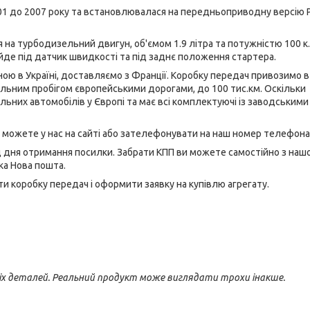
2001 до 2007 року та встановлювалася на передньоприводну версію 
на турбодизельний двигун, об'ємом 1.9 літра та потужністю 100 к.
, йде під датчик швидкості та під заднє положення стартера.
ною в Україні, доставляємо з Франції. Коробку передач привозимо в
імальним пробігом європейськими дорогами, до 100 тис.км. Оскільки
нальних автомобілів у Європі та має всі комплектуючі із заводськими
и можете у нас на сайті або зателефонувати на наш номер телефона
ід дня отримання посилки. Забрати КПП ви можете самостійно з наш
ка Нова пошта.
 коробку передач і оформити заявку на купівлю агрегату.
іх деталей. Реальний продукт може виглядати трохи інакше.