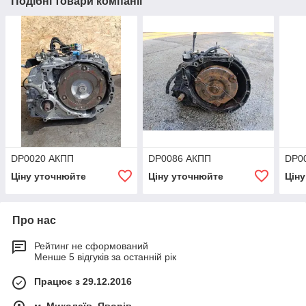
Подібні товари компанії
DP0020 АКПП
DP0086 АКПП
DP0
Ціну уточнюйте
Ціну уточнюйте
Цін
Про нас
Рейтинг не сформований
Менше 5 відгуків за останній рік
Працює з 29.12.2016