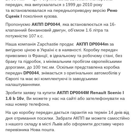
передач, яка випускалаться
з 1999 до 2010 року
та встановлювалася на передньоприводну версію
Рено
Сценік I
покоління кузова.
Пропонуємо
А
КПП
DP0044
,
яка встановлюється на 16-
клапанний бензиновий двигун, об'ємом 1.6 літра та
потужністю 107 к.с.
Наша компанія Zapchastie продає
АКПП
DP0044m
за
вигідною ціною в Україні є в наявності. Коробку передач
привозимо із Франції, в ідеальному та робочому стані, без
браку та підробок, з мінімальним пробігом європейськими
дорогами, до 100 тис.км. Оскільки представлена коробка
передач
DP0044
, знімається з оригінальних автомобілів у
Європі та має всі комплектуючі із заводськими
налаштуваннями.
Зробити заявку та купити
АКПП DP0044M Renault Scenic I
1.6 b 16v
, Ви можете у нас на сайті або зателефонувати на
наш номер телефона.
На цю коробку передач дається гарантія на термін 14 днів від
дня отримання посилки. Забрати АКПП ви можете самостійно
з нашого складу в місті Львів або оформити доставку через
перевізника Нова пошта.