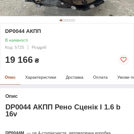
DP0044 АКПП
В наявності
Код: 5725
Роздріб
19 166
₴
Опис
Характеристики
Доставка
Оплата
Умови п
Опис
DP0044 АКПП Рено Сценік I 1.6 b
16v
DP0044M
— це 4-ступінсчаста, автоматична коробка