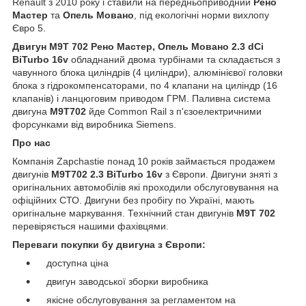
Renault з 2010 року і ставили на передньоприводний
Рено
Мастер
та
Опель Мовано
, під екологічні норми вихлопу
Євро 5.
Двигун M9T 702 Рено Мастер, Опель Мовано 2.3 dCi
BiTurbo 16v
обладнаний двома турбінами та складається з
чавунного блока циліндрів (4 циліндри), алюмінієвої головки
блока з гідрокомпенсаторами, по 4 клапани на циліндр (16
клапанів) і ланцюговим приводом ГРМ. Паливна система
двигуна
M9T702
йде Common Rail з п'єзоелектричними
форсунками від виробника Siemens.
Про нас
Компанія Zapchastie понад 10 років займається продажем
двигунів
M9T702 2.3 BiTurbo 16v
з Європи. Двигуни зняті з
оригінальних автомобілів які проходили обслуговування на
офіційних СТО. Двигуни без пробігу по Україні, мають
оригінальне маркування. Технічний стан двигунів
M9T 702
перевіряється нашими фахівцями.
Переваги покупки бу двигуна з Європи:
доступна ціна
двигун заводської зборки виробника
якісне обслуговування за регламентом на