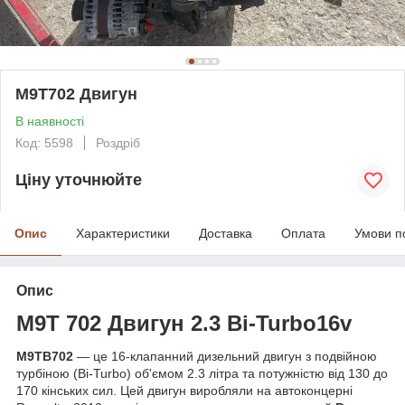
M9T702 Двигун
В наявності
Код: 5598
Роздріб
Ціну уточнюйте
Опис
Характеристики
Доставка
Оплата
Умови п
Опис
M9T 702
Двигун 2.3
Bi-Turbo
16v
M9TB702
— це 16-клапанний дизельний двигун з подвійною
турбіною (Bi-Turbo) об'ємом 2.3 літра та потужністю від 130 до
170 кінських сил. Цей двигун виробляли на автоконцерні