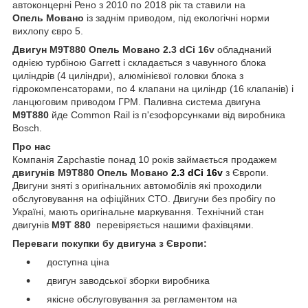
автоконцерні Рено з 2010 по 2018 рік та ставили на
Опель
Мовано
із заднім приводом, під екологічні норми
вихлопу євро 5.
Двигун M9T880 Опель
Мовано
2.3 dCi 16v
обладнаний
однією турбіною Garrett і складається з чавунного блока
циліндрів (4 циліндри), алюмінієвої головки блока з
гідрокомпенсаторами, по 4 клапани на циліндр (16 клапанів) і
ланцюговим приводом ГРМ. Паливна система двигуна
M9T880
йде Common Rail із п'єзофорсунками від виробника
Bosch.
Про нас
Компанія Zapchastie понад 10 років займається продажем
двигунів M9T880 Опель
Мовано
2.3 dCi 16v
з Європи.
Двигуни зняті з оригінальних автомобілів які проходили
обслуговування на офіційних СТО. Двигуни без пробігу по
Україні, мають оригінальне маркування. Технічний стан
двигунів
M9T 880
перевіряється нашими фахівцями.
Переваги покупки бу двигуна з Європи:
доступна ціна
двигун заводської зборки виробника
якісне обслуговування за регламентом на