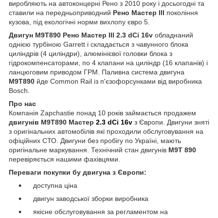
виробляють на автоконцерні Рено з 2010 року і досьогодні та
ставили на передньоприводний
Рено Мастер III
покоління
кузова, під екологічні норми вихлопу євро 5.
Двигун M9T890 Рено Мастер III 2.3 dCi 16v
обладнаний
однією турбіною Garrett і складається з чавунного блока
циліндрів (4 циліндри), алюмінієвої головки блока з
гідрокомпенсаторами, по 4 клапани на циліндр (16 клапанів) і
ланцюговим приводом ГРМ. Паливна система двигуна
M9T890
йде Common Rail із п'єзофорсунками від виробника
Bosch.
Про нас
Компанія Zapchastie понад 10 років займається продажем
двигунів M9T890 Мастер
2.3 dCi 16v
з Європи. Двигуни зняті
з оригінальних автомобілів які проходили обслуговування на
офіційних СТО. Двигуни без пробігу по Україні, мають
оригінальне маркування. Технічний стан двигунів
M9T 890
перевіряється нашими фахівцями.
Переваги покупки бу двигуна з Європи:
доступна ціна
двигун заводської зборки виробника
якісне обслуговування за регламентом на