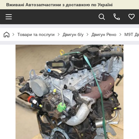
Вживані Автозапчастини з доставкою по Україні
Товари та послуги
Двигун б/у
Двигун Рено
M9T Дв