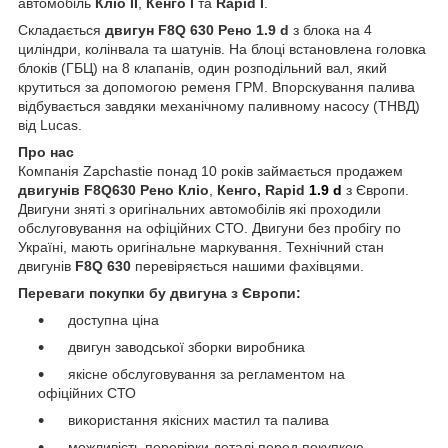
автомобіль
Кліо II
,
Кенго I
та
Rapid I
.
Складається
двигун F8Q 630 Рено 1.9 d
з блока на 4
циліндри, колінвала та шатунів. На блоці встановлена головка
блоків (ГБЦ) на 8 клапанів, один розподільний вал, який
крутиться за допомогою ременя ГРМ. Впорскування палива
відбувається завдяки механічному паливному насосу (ТНВД)
від Lucas.
Про нас
Компанія Zapchastie понад 10 років займається продажем
двигунів F8Q630 Рено Кліо
,
Кенго,
Rapid
1.9 d
з Європи.
Двигуни зняті з оригінальних автомобілів які проходили
обслуговування на офіційних СТО. Двигуни без пробігу по
Україні, мають оригінальне маркування. Технічний стан
двигунів
F8Q 630
перевіряється нашими фахівцями.
Переваги покупки бу двигуна з Європи:
доступна ціна
двигун заводської зборки виробника
якісне обслуговування за регламентом на
офіційних СТО
використання якісних мастил та палива
можливість перевірки деталі перед покупкою.