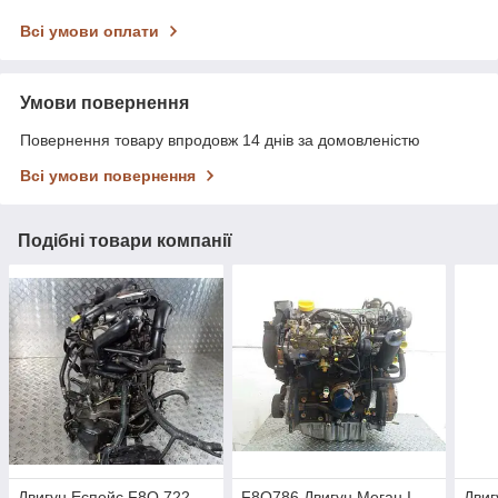
Всі умови оплати
Умови повернення
Повернення товару впродовж 14 днів за домовленістю
Всі умови повернення
Подібні товари компанії
Двигун Еспейс F8Q 722
F8Q786 Двигун Меган I
Двиг