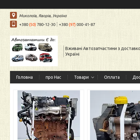
Миколаїв, Яворів, Україна
+380
(50)
780-12-30
+380
(97)
000-41-87
Вживані Автозапчастини з доставк
Україні
Головна
про Нас
Товари
Оплата
Дос