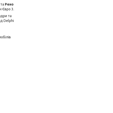
та
Рено
и Євро 3.
ндри та
д Delphi
мобілів