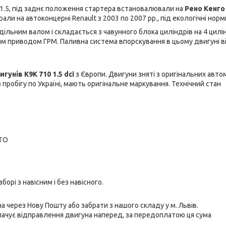
1.5, під заднє положення стартера встановалювали на
Рено Кенго
али на автоконцерні Renault з 2003 по 2007 рр., під екологічні норм
ільним валом і складається з чавунного блока циліндрів на 4 цилі
нним приводом ГРМ. Паливна система впорскування в цьому двигуні ві
игунів
K9
K 710
1.5 dci
з Європи. Двигуни зняті з оригінальних авто
пробігу по Україні, мають оригінальне маркування. Технічний стан
СТО
зборі з навісним і без навісного.
 через Нову Пошту або забрати з нашого складу у м. Львів.
лачує відправлення двигуна наперед, за передоплатою ця сума