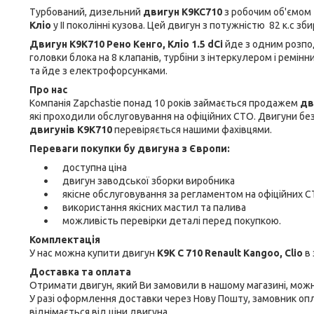
Турбований, дизельний
двигун
K9
KC710
з робочим об'ємом 
Кліо
у II
поколінні кузова. Цей двигун з потужністю 82 к.с збир
Двигун K9K710 Рено Кенго,
Кліо 1.5 dСi
йде з одним розпод
головки блока на 8 клапанів, турбіни з інтеркулером і ремі
та йде з електрофорсунками.
Про нас
Компанія Zapchastie понад 10 років займається продажем
дв
які проходили обслуговування на офіційних СТО. Двигуни без 
двигунів
K9
K710
перевіряється нашими фахівцями.
Переваги покупки бу двигуна з Європи:
доступна ціна
двигун заводської зборки виробника
якісне обслуговування за регламентом на офіційних 
використання якісних мастил та палива
можливість перевірки деталі перед покупкою.
Комплектація
У нас можна купити двигун
K9K C 710
Renault Kangoo, Clio
в 
Доставка та оплата
Отримати двигун, який Ви замовили в нашому магазині, можна
У разі оформлення доставки через Нову Пошту, замовник оп
віднімається від ціни двигуна.