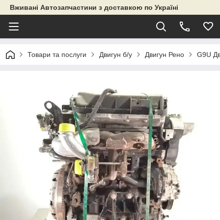
Вживані Автозапчастини з доставкою по Україні
Товари та послуги
Двигун б/у
Двигун Рено
G9U Дв