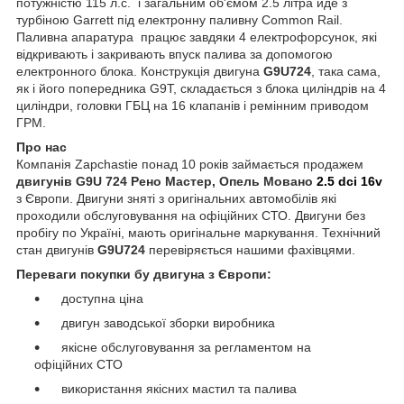
потужністю 115 л.с. і загальним об'ємом 2.5 літра йде з
турбіною Garrett під електронну паливну Common Rail.
Паливна апаратура працює завдяки 4 електрофорсунок, які
відкривають і закривають впуск палива за допомогою
електронного блока. Конструкція двигуна
G9U724
, така сама,
як і його попередника G9T, складається з блока циліндрів на 4
циліндри, головки ГБЦ на 16 клапанів і ремінним приводом
ГРМ.
Про нас
Компанія Zapchastie понад 10 років займається продажем
двигунів G9U 724 Рено Мастер, Опель Мовано
2.5 dci 16v
з Європи. Двигуни зняті з оригінальних автомобілів які
проходили обслуговування на офіційних СТО. Двигуни без
пробігу по Україні, мають оригінальне маркування. Технічний
стан двигунів
G9U724
перевіряється нашими фахівцями.
Переваги покупки бу двигуна з Європи:
доступна ціна
двигун заводської зборки виробника
якісне обслуговування за регламентом на
офіційних СТО
використання якісних мастил та палива