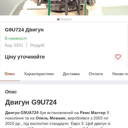
G9U724 Двигун
В наявності
Код: 5231
Роздріб
Ціну уточнюйте
Опис
Характеристики
Доставка
Оплата
Умови п
Опис
Двигун
G9U724
Двигун
G9UA724
був встановлений на
Рено Мастер
II
покоління та на
Опель Мовано,
вироблявся з 2003 по
2010 рр., під екологічні стандарти Евро 3. Цей двигун із