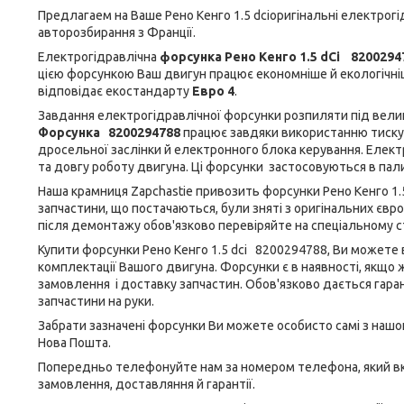
Предлагаем на Ваше Рено Кенго 1.5 dciоригінальні електрогі
авторозбирання з Франції.
Електрогідравлічна
форсунка Рено Кенго 1.5 dCi 820029
цією форсункою Ваш двигун працює економніше й екологічніш
відповідає екостандарту
Евро 4
.
Завдання електрогідравлічної форсунки розпиляти під вели
Форсунка 8200294788
працює завдяки використанню тиску 
дросельної заслінки й електронного блока керування. Елект
та довгу роботу двигуна. Ці форсунки застосовуються в пал
Наша крамниця Zapchastie привозить форсунки Рено Кенго 1.
запчастини, що постачаються, були зняті з оригінальних євр
після демонтажу обов'язково перевіряйте на спеціальному ст
Купити форсунки Рено Кенго 1.5 dci 8200294788, Ви можете 
комплектації Вашого двигуна. Форсунки є в наявності, якщо
замовлення і доставку запчастин. Обов'язково дається гарант
запчастини на руки.
Забрати зазначені форсунки Ви можете особисто самі з нашо
Нова Пошта.
Попередньо телефонуйте нам за номером телефона, який вка
замовлення, доставляння й гарантії.