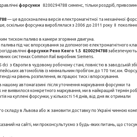
дравлічні
форсунки
8200294788 сименс, тільки роздріб, привозим
4788
— це вдосконалена версія електромагнітної та механічної форс
е, оскільки форсунка вироблялася з 2006 до 2011 року Ⅱ покоління
ким тиском паливо в камери згоряння двигуна.
палива під час впорскування за допомогою електромагнітного кла
рогідравлічні
форсунки Рено Кенго 1.5
8200294788
забезпечують 
ивних системах Common Rail виробник Siemens.
5 dci
з Європи в чудовому робочому стані, повністю в заводській збір
опейських автомобілів із мінімальним пробігом до 170 тис.км. Форс
енді на рівень розпилення, як працює тиск і впорскування.
в нашому автомагазині після уточнення маркування форсунки та
 ж не виявилося конкретного маркування, ми в найкращий термін ро
ія на куплені форсунки, у кількості 14 днів, від дня як отримали
го складу в Львова або ж замовити доставку по Україні чинною ком
заний на сайті, ми проконсультуємо з будь-яких питань, що стосу