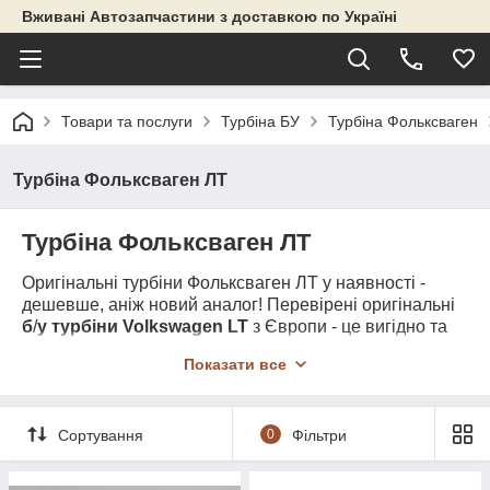
Вживані Автозапчастини з доставкою по Україні
Товари та послуги
Турбіна БУ
Турбіна Фольксваген
Турбіна Фольксваген ЛТ
Турбіна Фольксваген ЛТ
Оригінальні турбіни Фольксваген ЛТ у наявності -
дешевше, аніж новий аналог! Перевірені оригінальні
б
/
у турбіни
Volkswagen
LT
з Європи - це вигідно та
раціонально! Ласкаво просимо до нашого магазину
Показати все
запчастин ZAPCHASTIE!
Сортування
0
Фільтри