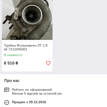
2.5 tdi
:
454205-0006, 503157300070,
4542055006S, 4542055001S, 4542051, 454205-1,
074145701DX, GT2052v, 074145701D,
53149907025, 53149707025, 074145701C,
965544702
Турбіна Фольксваген ЛТ 2.8
tdi 7212045001
В наявності
8 510
₴
2.8 tdi
: 7212045001, 905292080071,
7212040001, 721204-5001S, 062145701AX,
062145701A
Про нас
Рейтинг не сформований
Менше 5 відгуків за останній рік
Працює з 29.12.2016