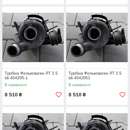
Турбіна Фольксваген ЛТ 2.5
Турбіна Фольксваген ЛТ 2.5
tdi 454205-1
tdi 4542051
В наявності
В наявності
8 510
8 510
₴
₴
Турбіна для
Volkswagen LT
є важливою складовою,
від якої залежить потужність, економічність і
довговічність двигуна. Цей надточний механізм, що
працює при величезних навантаженнях, вимагає
регулювання, тех.обслуговування, ремонту і, на жаль,