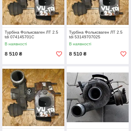
Ці турбіни використовували перепускний клапан
(wastegate) для регулювання тиску наддуву.
Турбіна Фольксваген ЛТ 2.5
Турбіна Фольксваген ЛТ 2.5
tdi 074145701C
tdi 53149707025
В наявності
В наявності
8 510
8 510
₴
₴
мал.1 Фольксваген ЛТ 1982 р.