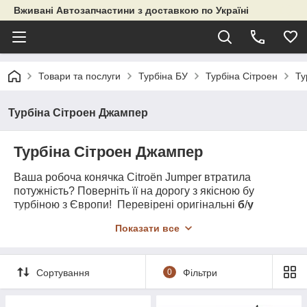
Вживані Автозапчастини з доставкою по Україні
Товари та послуги
Турбіна БУ
Турбіна Сітроен
Ту
Турбіна Сітроен Джампер
Турбіна Сітроен Джампер
Ваша робоча конячка Citroën Jumper втратила
потужність? Поверніть її на дорогу з якісною бу
турбіною з Європи! Перевірені оригінальні
б
/
у
турбіни Citroën Jumper
з Європи - це вигідно та
Показати все
раціонально! Ласкаво просимо до нашого магазину
запчастин ZAPCHASTIE!
Сортування
0
Фільтри