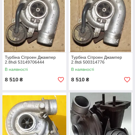
2.5 tdi
: 53169706737, 53149707001,
53149707016, 99462375, 55231037
2.8 tdi
: 500314776
Турбіна Сітроен Джампер
Турбіна Сітроен Джампер
2.8hdi 53149706444
2.8tdi 500314776
2.8 hdi
: 53149706444, 500344801, 962143720,
В наявності
В наявності
71783327, 53039880081, 500364493,
4937707052, 4937707050, 4913505050, 0375F6,
8 510
8 510
₴
₴
4913505050, 99460981, 4540610010, 99460981,
4913505050, 500344801, 500364493, 7505101,
504084355
3.0 hdi
:
504110697, 796122-5001S, 796122-1,
504384136, 504373677
Якщо маркування, яке ви шукаєте, немає в списку,
зателефонуйте нашому менеджеру і запитайте про
наявнясть турбіни на нашому складі.