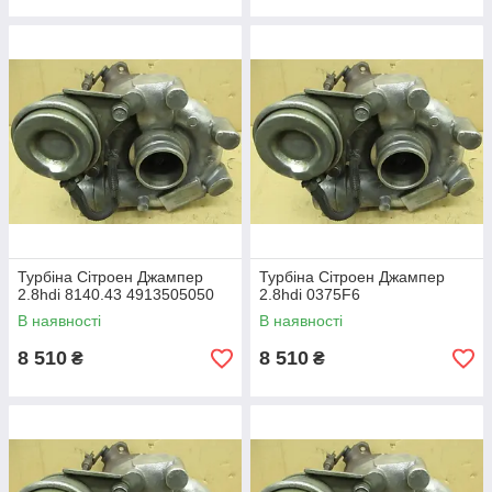
могли насолоджуватися поїздкою без будь-яких
додаткових витрат.
Ми компанія
ZAPCHASTIE
, займаємось розбіркою
автомобіля
Сітроен
Джампер
вже багато років
.
Пропонуємо якісні
бу турбіни
, які повністю
відповідають технічним вимогам вашого автомобіля.
У нас великий асортимент!
Турбіна Сітроен Джампер
Турбіна Сітроен Джампер
2.8hdi 8140.43 4913505050
2.8hdi 0375F6
В наявності
В наявності
8 510
8 510
₴
₴
Выгода покупки бу турбіни у
Zapchastie
:
Економія
БУ турбокомпрессори мають
значно меншу вартість, аніж нові, при
збереженні технічних характеристик.