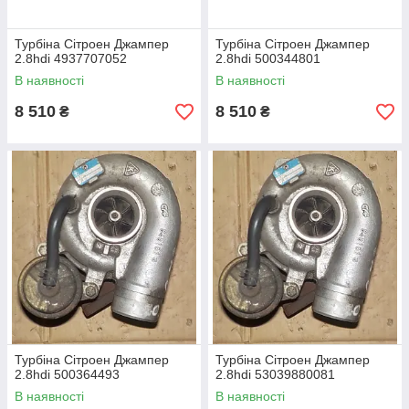
гарантією
!
У нашому каталозі ви можете вибрати і купити
бу
Турбіна Сітроен Джампер
Турбіна Сітроен Джампер
турбіну
Сітроен
Джампер
від фірми
Garrett,
2.8hdi 4937707052
2.8hdi 500344801
BorgWarner, Mitsubishi, IHI
з наступними маркуванням,
В наявності
В наявності
і
на такі об'єми
дизельних двигунів:
8 510
8 510
₴
₴
1.9 td
: 53149707015, 53149887015,
53149707015, 454055-2, 1307679080, 4510552
2.0 hdi
: K03-0611D5096935, 9636473280,
K03364732, 9636473280, 53039700061, 0375G7,
K03-364.732
Турбіна Сітроен Джампер
Турбіна Сітроен Джампер
2.8hdi 500364493
2.8hdi 53039880081
2.2 hdi
: 9643350480, 53039880062,
В наявності
В наявності