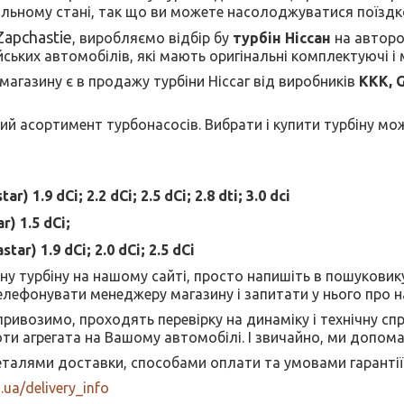
альному стані, так що ви можете насолоджуватися поїздк
Zapchastie
, виробляємо відбір бу
турбін Ніссан
на авторо
ських автомобілів, які мають оригінальні комплектуючі і
магазину є в продажу турбіни Ніссаг від виробників
KKK, 
кий асортимент турбонасосів. Вибрати і купити турбіну 
star)
1.9 dCi; 2.2 dCi; 2.5 dCi; 2.8 dti; 3.0 dci
r) 1.5 dCi;
astar)
1.9 dCi; 2.0 dCi; 2.5 dCi
у турбіну на нашому сайті, просто напишіть в пошуковику
лефонувати менеджеру магазину і запитати у нього про н
и привозимо, проходять перевірку на динаміку і технічну сп
оти агрегата на Вашому автомобілі. І звичайно, ми допом
талями доставки, способами оплати та умовами гарантії
n.ua/delivery_info