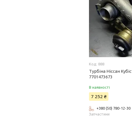
888
Турбіна Ніссан Кубіст
7701473673
В наявності
7 252 ₴
+380 (50) 780-12-30
Запчастини