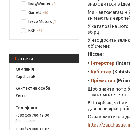
знаходиться в іде
BorgWarner
2
Ми - автомагазин
Garrett
90
знімають з європей
Iveco Motors
1
У каталозі нашого 
KKK
28
збірці.
У нас досить вели
об'ємами:
Ніссан:
Контакти
•
Інтерстар
(Inter
•
Кубістар
(Kubista
ZapchastiE
•
Прімастар
(Prim
Щоб знайти потрібн
також можете зате
Євген
Всі турбіни, які м
для перевірки роб
+380 (50) 780-12-30
Ознайомитися з де
Запчастини
https://zapchastie.i
+380 (97) 000-41-87