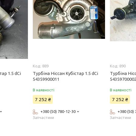
889
890
ар 1.5 dCi
Турбіна Ніссан Кубістар 1.5 dCi
Турбіна Нісс
54359900011
5435970000
В наявності
В наявності
7 252 ₴
7 252 ₴
+380 (50) 780-12-30
+380 (50)
Запчастини
Запчастини