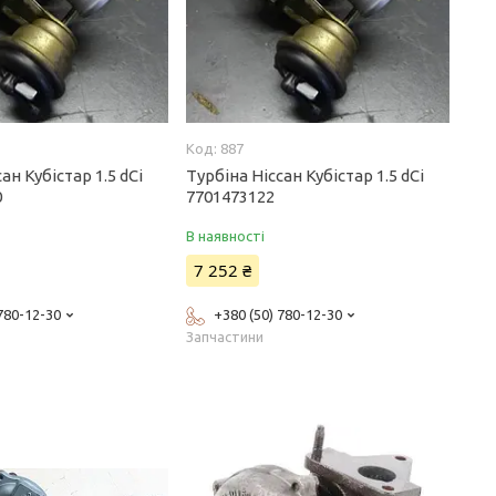
887
ан Кубістар 1.5 dCi
Турбіна Ніссан Кубістар 1.5 dCi
0
7701473122
В наявності
7 252 ₴
 780-12-30
+380 (50) 780-12-30
Запчастини