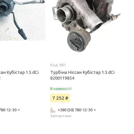
891
ан Кубістар 1.5 dCi
Турбіна Ніссан Кубістар 1.5 dCi
2
8200119854
В наявності
7 252 ₴
 780-12-30
+380 (50) 780-12-30
Запчастини