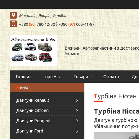
Миколаїв, Яворів, Україна
+380
(50)
780-12-30
+380
(97)
000-41-87
Вживані Автозапчастини з доставк
Україні
Головна
про Нас
Товари
Оплата
Дос
Турбіна Ніссан
Двигуни Renault
Турбіна Нісс
Двигуни Citroen
Двигун з турбіною 
Двигуни Peugeot
збільшення потужно
Двигуни Ford