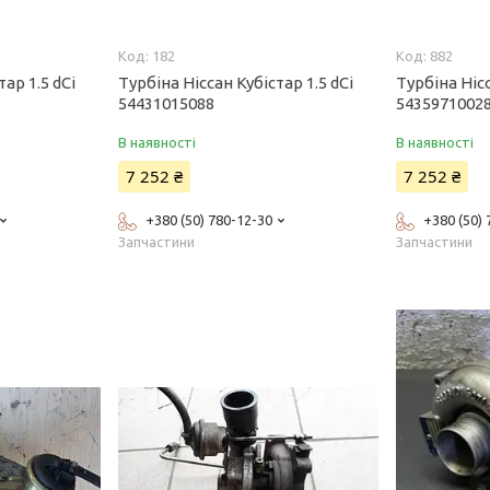
182
882
ар 1.5 dCi
Турбіна Ніссан Кубістар 1.5 dCi
Турбіна Нісс
54431015088
5435971002
В наявності
В наявності
7 252 ₴
7 252 ₴
+380 (50) 780-12-30
+380 (50)
Запчастини
Запчастини