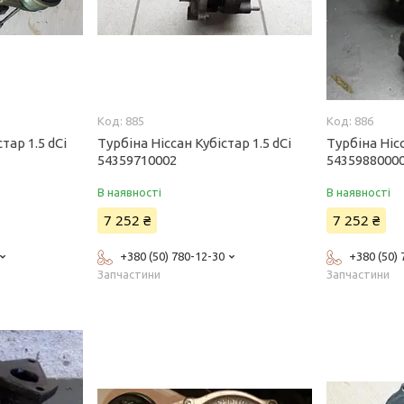
885
886
тар 1.5 dCi
Турбіна Ніссан Кубістар 1.5 dCi
Турбіна Нісс
54359710002
5435988000
В наявності
В наявності
7 252 ₴
7 252 ₴
+380 (50) 780-12-30
+380 (50)
Запчастини
Запчастини