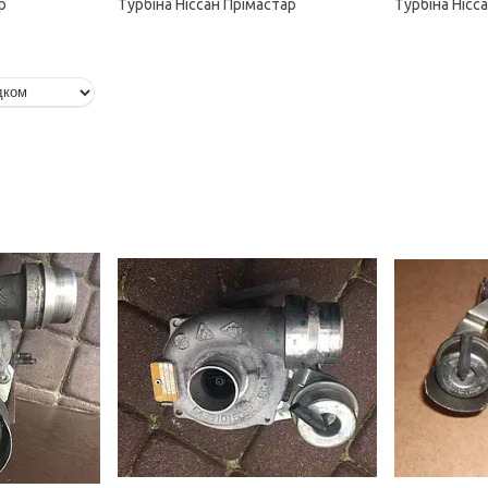
р
Турбіна Ніссан Прімастар
Турбіна Нісс