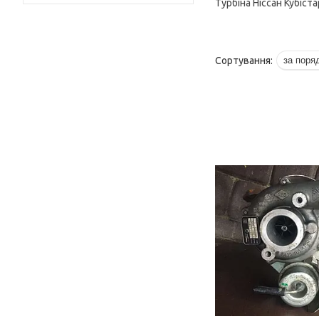
Турбіна Ніссан Кубіста