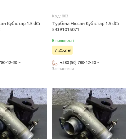
883
ан Кубістар 1.5 dCi
Турбіна Ніссан Кубістар 1.5 dCi
8
54391015071
В наявності
7 252 ₴
 780-12-30
+380 (50) 780-12-30
Запчастини