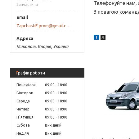
Телефонуйте нам, я
Запчастини
З повагою команда 
ZapchastiE.prom@gmail.com
Миколаїв, Яворів, Україна
Графік роботи
Понеділок
09:00
18:00
Вівторок
09:00
18:00
Середа
09:00
18:00
Четвер
09:00
18:00
Пʼятниця
09:00
18:00
Субота
Вихідний
Неділя
Вихідний