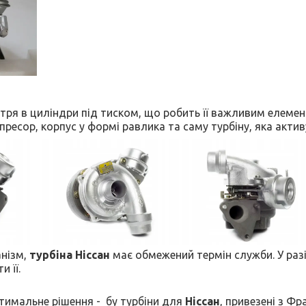
ітря в циліндри під тиском, що робить її важливим елемен
ресор, корпус у формі равлика та саму турбіну, яка акти
анізм,
турбіна Ніссан
має обмежений термін служби. У разі
и її.
имальне рішення - бу турбіни для
Ніссан
, привезені з Фр