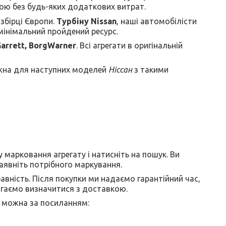
ою без будь-яких додаткових витрат.
збірці Європи.
Турбіну Nissan
, наші автомобілісти
 мінімальний пройдений ресурс.
Garrett, BorgWarner
. Всі агрегати в оригінальній
можна для наступних моделей
Ніссан
з такими
 марковання агрегату і натисніть на пошук. Ви
аявніть потрібного маркування.
равність. Після покупки ми надаємо гарантійний час,
агаємо визначитися з доставкою.
 можна за посиланням: