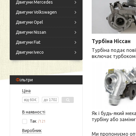
Двигуни Mercedes
Двигуни Volkswagen
Двигуни Opel
Двигуни Nissan
Турбіна Ніссан
Двигуни Fiat
Турбіна подає пов
Двигуни Iveco
включає турбокомп
Фільтри
Ціна
В наявності
Як і будь-який мех
турбіну або замінит
Так
121
Виробник
Ми пропонуємо опт