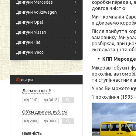
коробки передач, в
Двигуни Mercedes
довговічністю.
Двигуни Volkswagen
Ми - компанія Zap
Двигуни Opel
підбираємо коробки
Після прибуття кор
Двигуни Nissan
замовнику. Ми уваж
Двигуни Fiat
розбірках, при ць
експлуатації та об
Двигуни Iveco
КПП Мерседе
Мікроавтобуси і ф
поколінь автомобіл
ти ступінчастими 
Фільтри
У нас Ви можете
к
Діапазон цін, ₴
1 покоління (1995 - 2
Об'єм двигуна, куб. см
Наявність