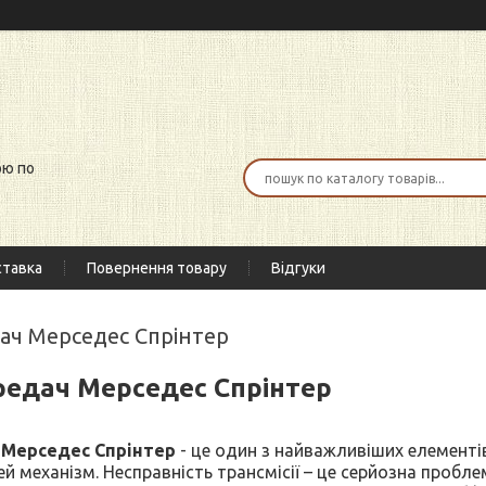
ою по
тавка
Повернення товару
Відгуки
дач Мерседес Спрінтер
редач Мерседес Спрінтер
 Мерседес Спрінтер
- це один з найважливіших елементів
й механізм. Несправність трансмісії – це серйозна пробл