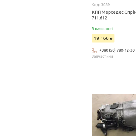
3089
КПП Мерседес Спрін
711.612
В наявності
19 166 ₴
+380 (50) 780-12-30
Запчастини