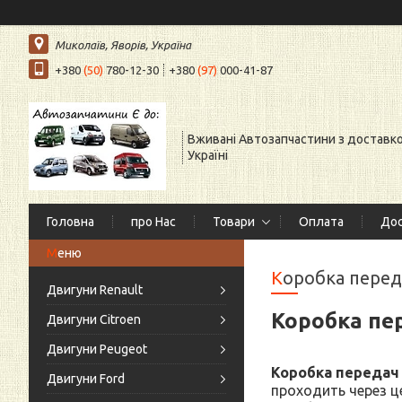
Миколаїв, Яворів, Україна
+380
(50)
780-12-30
+380
(97)
000-41-87
Вживані Автозапчастини з доставк
Україні
Головна
про Нас
Товари
Оплата
Дос
Коробка пере
Двигуни Renault
Коробка пе
Двигуни Citroen
Двигуни Peugeot
Коробка передач
Двигуни Ford
проходить через це