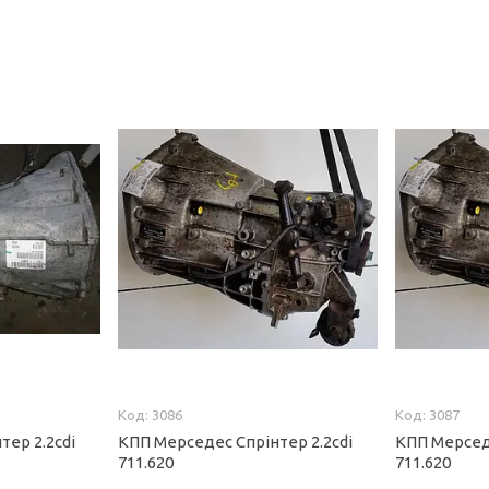
3086
3087
тер 2.2сdi
КПП Мерседес Спрінтер 2.2сdi
КПП Мерседе
711.620
711.620