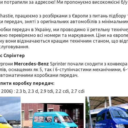
и потрапили за адресою! Ми пропонуємо високоякісні б/у 
chastie, працюємо з розбірками з Європи з питань підбору
 передач, зняті з оригінальних автомобілів з мінімальним
обки передач в Україну, ми проводимо її ретельну технічн
но перевіряємо всі номери та маркування. Ціни на європей
ому вони відзначаються кращим технічним станом, що ві
слуговування.
с Спрінтер
ургони
Mercedes-Benz
Sprinter почали сходити з конвеєра 
ів, оснащених як 5, так і 6-ступінчастими механічними, 6
автоматичними коробками передач.
упити коробку передач:
006) : 2.3 b, 2.3 d, 2.9 tdi,
2.2 cdi,
2.7 cdi