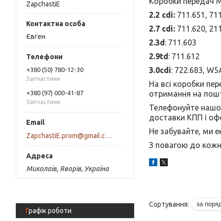
Коробки передач М
ZapchastiE
2.2 cdi:
711.651, 71
2.7 cdi:
711.620, 21
Євген
2.3d
:
711.603
2.9td
: 711.612
3.0cdi
: 722.683, W5
+380 (50) 780-12-30
Запчастини
На всі коробки пер
отримання на пошт
+380 (97) 000-41-87
Запчастини
Телефонуйте нашом
доставки КПП і оф
Не забувайте, ми е
ZapchastiE.prom@gmail.com
З повагою до кожно
Миколаїв, Яворів, Україна
Графік роботи