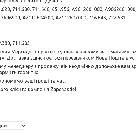
ерседес Спрінтер | Дизель:
1.620, 711.680, 711.660, 651.956, A9012601000, A90626010
12606900, A2112604500, A2112607000, 716.643, 722.681
A380, 711.685
едач Мерседес Спрінтер, куплені у нашому автомагазині, 
у. Доставка здійснюється перевізником Нова Пошта в усі р
у менеджеру з продажу, він неодмінно допоможе вам зр
ормити гарантію.
кономимо ваші гроші та час.
го клієнта компанія Zapchastie!