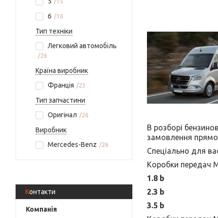
5
15
6
10
Тип техніки
Легковий автомобіль
26
Країна виробник
Франція
23
Тип запчастини
Оригінал
26
В розборі бензинов
Виробник
замовлення прямо 
Mercedes-Benz
26
Спеціально для вас
Коробки передач М
1.8 b
2.3 b
Контакти
3.5 b