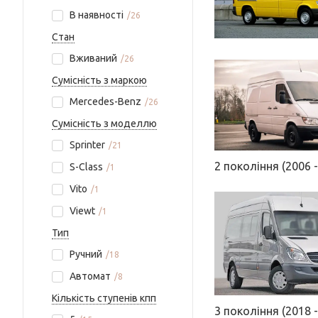
В наявності
26
Стан
Вживаний
26
Сумісність з маркою
Mercedes-Benz
26
Сумісність з моделлю
Sprinter
21
2 покоління (2006 -
S-Class
1
Vito
1
Viewt
1
Тип
Ручний
18
Автомат
8
Кількість ступенів кпп
3 покоління (2018 -