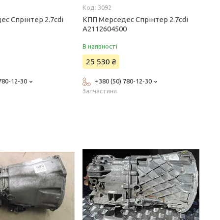
3092
с Спрінтер 2.7cdi
КПП Мерседес Спрінтер 2.7cdi
A2112604500
В наявності
25 530 ₴
 780-12-30
+380 (50) 780-12-30
Запчастини