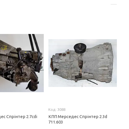
3088
с Спрінтер 2.7сdi
КПП Мерседес Спрінтер 2.3d
711.603