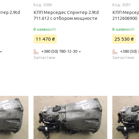
3090
3091
тер 2.9td
КПП Мерседес Спрінтер 2.9td
КПП Мерседе
711.612 с отбором мощности
2112606900
В наявності
В наявності
11 470 ₴
25 530 ₴
+380 (50) 780-12-30
+380 (50)
Запчастини
Запчастини