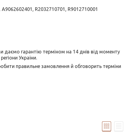
00, A9062602401, R2032710701, R9012710001
ми даємо гарантію терміном на 14 днів від моменту
егіони України.
обити правильне замовлення й обговорить терміни