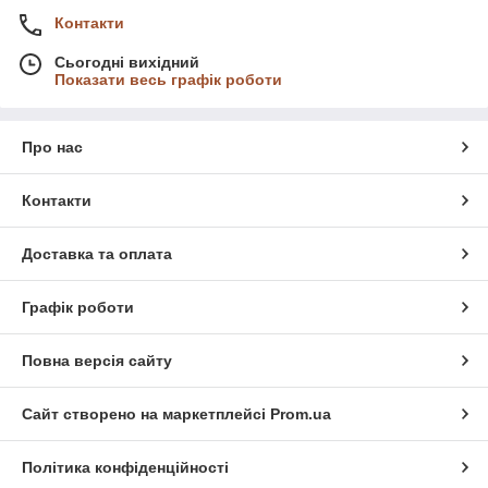
Контакти
Сьогодні вихідний
Показати весь графік роботи
Про нас
Контакти
Доставка та оплата
Графік роботи
Повна версія сайту
Сайт створено на маркетплейсі
Prom.ua
Третє покоління
Мерседес Спрінтер
(
W907-W910,
2018 - сьогодні) Автомобілі мають версії з переднім та
повним приводом, коробки передач, які
Політика конфіденційності
використовуються на
Sprinter III
- це 6-ти ступінчасті