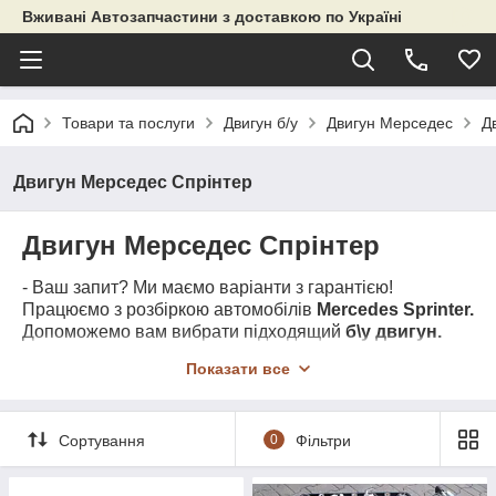
Вживані Автозапчастини з доставкою по Україні
Товари та послуги
Двигун б/у
Двигун Мерседес
Д
Двигун Мерседес Спрінтер
Двигун Мерседес Спрінтер
- Ваш запит? Ми маємо варіанти з гарантією!
Працюємо з розбіркою автомобілів
Mercedes Sprinter.
Допоможемо вам вибрати підходящий
б\у двигун.
Ми спеціалісти по автомобілям, по запчастинам до
Показати все
них і не тільки. Наші послуги - підбір і продаж
двигуна
в заводській збірці, який ми
Мерседес Спрінтер
доставляємо з Європи.
Сортування
0
Фільтри
Усім добре відомо, що
- це
Мерседес Спрінтер
автомобіль, який користується великим попитом в