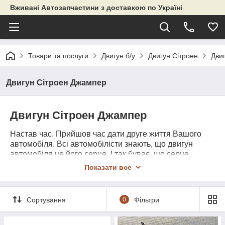
Вживані Автозапчастини з доставкою по Україні
Товари та послуги
Двигун б/у
Двигун Сітроен
Дви
Двигун Сітроен Джампер
Двигун Сітроен Джампер
Настав час. Прийшов час дати друге життя Вашого
автомобіля. Всі автомобілісти знають, що двигун
автомобіля це його серце. І так буває, що серце
перестає битися, а Ваше авто просто стоїть без діла в
Показати все
гаражі або на стоянці. Тоді і приходить час замінити не
робочий мотор на робочий
Б/У двигун Сітроен
Джампер
в робочому, доброму стані. Ми як ніхто
Сортування
0
Фільтри
інший знаємо всі тонкощі при підборі ДВС, так як
багато років займаємося двигунами бу з розбирання
Сітроен Джампер
.