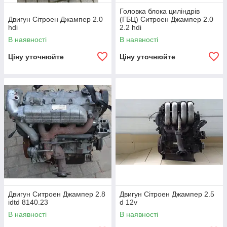
Головка блока циліндрів
Двигун Сітроен Джампер 2.0
(ГБЦ) Ситроен Джампер 2.0
hdi
2.2 hdi
В наявності
В наявності
Ціну уточнюйте
Ціну уточнюйте
II покоління Сітроен
Джампер
, з 2006 до 2014 рік, з
такими об'ємами: 2.2 hdi, 3.0 hdi
Двигун Ситроен Джампер 2.8
Двигун Сітроен Джампер 2.5
idtd 8140.23
d 12v
В наявності
В наявності