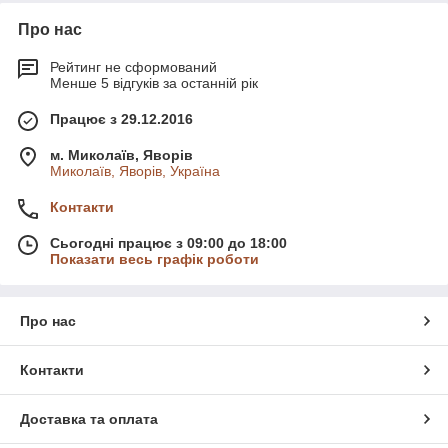
K4MB75
Кенго
1.6 b
95
Про нас
3
K4MT76
Рейтинг не сформований
Меган II
1.6 b
112
0
Менше 5 відгуків за останній рік
K4MW76
Сценік II,
Працює з 29.12.2016
1.6 b
112
1
Гранд Сценік
м. Миколаїв, Яворів
K4M976
Сценік II,
Миколаїв, Яворів, Україна
1.6 b
112
6
Гранд Сценік
Контакти
K4MT78
Сценік II,
1.6 b
115
2
Гранд Сценік
Сьогодні працює з 09:00 до 18:00
Показати весь графік роботи
K4M878
Меган II
1.6 b
105
8
K4M279
Про нас
Рено Модус
1.6 b
112
0
K4M379
Контакти
Модус
1.6 b
112
1
K4M679
Доставка та оплата
Модус
1.6 b
88
4