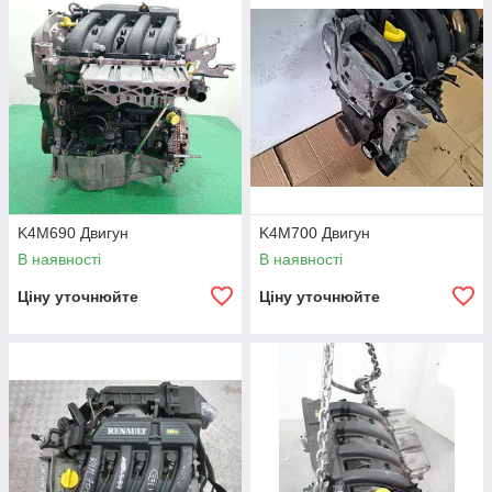
На автомобілі Рено:
Кліо (з 1999 по 2013)
Лагуна (з 1999 по 2010)
Сценік (з 1999 по 2016)
Меган (з 1999 по 2014)
Кенго (з 2001 по 2014)
Симбол (з 2002 по 2013)
K4M690 Двигун
K4M700 Двигун
Твінго (з 2008 по 2013)
В наявності
В наявності
Сандеро (з 2009 по 2014)
Ціну уточнюйте
Ціну уточнюйте
Логан (з 2009 по нині)
Вінд (з 2009 по 2013)
На автомобілі Дачія:
Логан I (з 2005 по 2013)
Сандеро (з 2010 по 202)
Дастер I (з 2010 по 2018)
Ніссан: